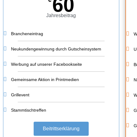
60
Jahresbeitrag
Brancheneintrag
W
Neukundengewinnung durch Gutscheinsystem
U
Werbung auf unserer Facebookseite
B
Gemeinsame Aktion in Printmedien
N
Grillevent
W
Stammtischtreffen
G
G
Beitrittserklärung