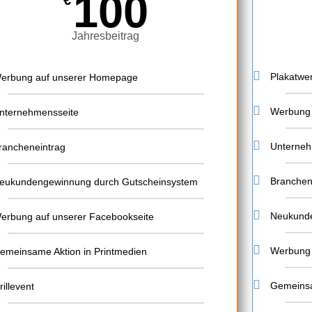
100
€
Jahresbeitrag
Plakatwe
erbung auf unserer Homepage
Werbung 
nternehmensseite
Unterneh
rancheneintrag
Branchen
eukundengewinnung durch Gutscheinsystem
Neukunde
erbung auf unserer Facebookseite
Werbung 
emeinsame Aktion in Printmedien
Gemeinsa
rillevent